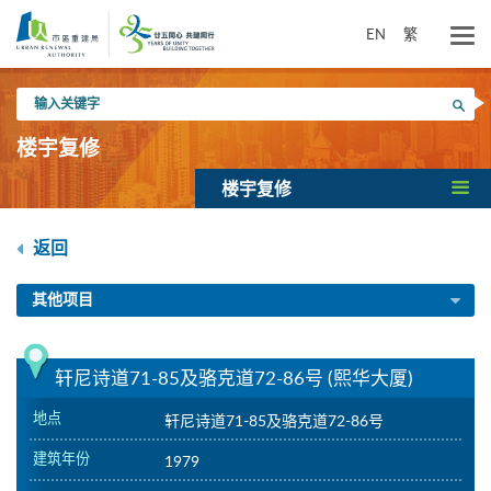
跳
到
EN
繁
主
要
输
内
搜寻
入
容
关
楼宇复修
键
字
楼宇复修
返回
其他项目
轩尼诗道71-85及骆克道72-86号 (熙华大厦)
地点
轩尼诗道71-85及骆克道72-86号
建筑年份
1979