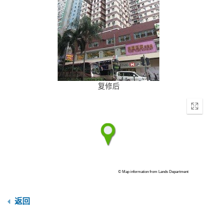
复修后
Enter
fullscr
© Map information from Lands Department
返回