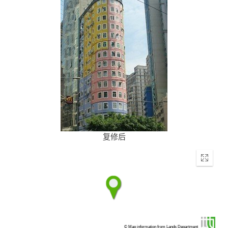
复修后
Enter
fullscr
© Map information from Lands Department