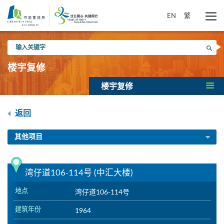
跳
到
EN
繁
主
要
输
内
搜寻
入
容
关
楼宇复修
键
字
楼宇复修
返回
其他项目
湾仔道106-114号 (中汇大楼)
地点
湾仔道106-114号
建筑年份
1964