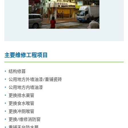
主要维修工程项目
结构修葺
公用地方外墙油漆/重铺瓷砖
公用地方内墙油漆
更换排水渠管
更换食水喉管
更换冲厕喉管
更换/维修消防窗
重铺天台防水層