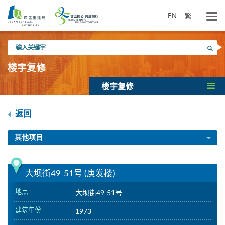
跳
到
EN
繁
主
要
输
内
搜寻
入
容
关
楼宇复修
键
字
楼宇复修
返回
其他项目
大坝街49-51号 (庚发楼)
地点
大坝街49-51号
建筑年份
1973