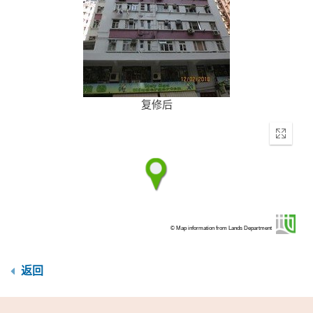
复修后
Enter
fullscr
© Map information from Lands Department
返回