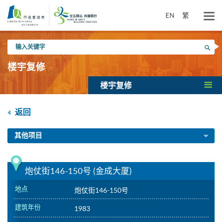
跳
到
EN
繁
主
要
输
内
搜寻
入
容
关
楼宇复修
键
字
楼宇复修
返回
其他项目
炮仗街146-150号 (金成大厦)
地点
炮仗街146-150号
建筑年份
1983