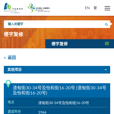
跳
到
EN
繁
主
要
输
内
搜寻
入
容
关
楼宇复修
键
字
楼宇复修
返回
其他项目
渣甸街30-34号及怡和街16-20号 (渣甸街30-34号
及怡和街16-20号)
地点
渣甸街30-34号及怡和街16-20号
建成年份
1966