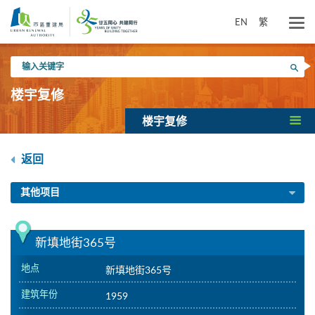
跳
到
EN
繁
主
要
输
内
搜寻
入
容
关
楼宇复修
键
字
楼宇复修
返回
其他项目
新填地街365号
地点
新填地街365号
建筑年份
1959