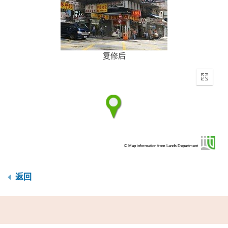
复修后
Enter
fullscr
© Map information from Lands Department
返回