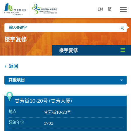
跳
到
EN
繁
主
要
输
内
搜寻
入
容
关
楼宇复修
键
字
楼宇复修
返回
其他项目
甘芳街10-20号 (甘芳大厦)
地点
甘芳街10-20号
建筑年份
1982