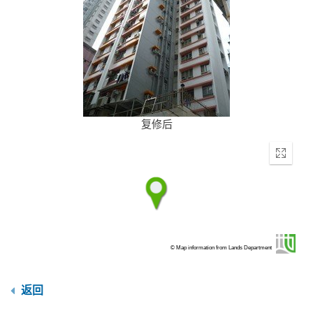
复修后
Enter
fullscr
© Map information from Lands Department
返回