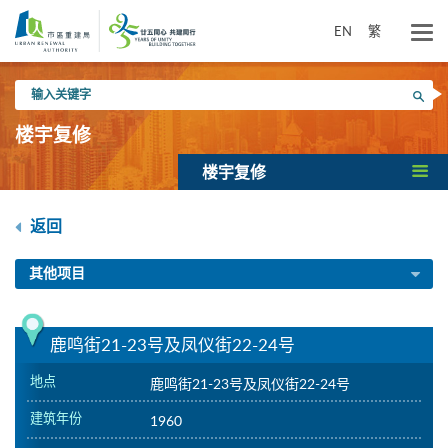
跳
到
EN
繁
主
要
输
内
搜寻
入
容
关
楼宇复修
键
字
楼宇复修
返回
其他项目
鹿鸣街21-23号及凤仪街22-24号
地点
鹿鸣街21-23号及凤仪街22-24号
建筑年份
1960