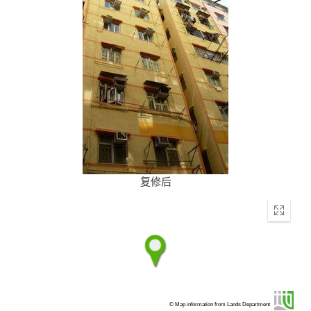
复修后
Enter
fullscr
© Map information from Lands Department