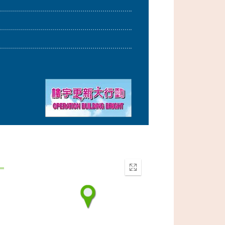
Enter
fullscreen