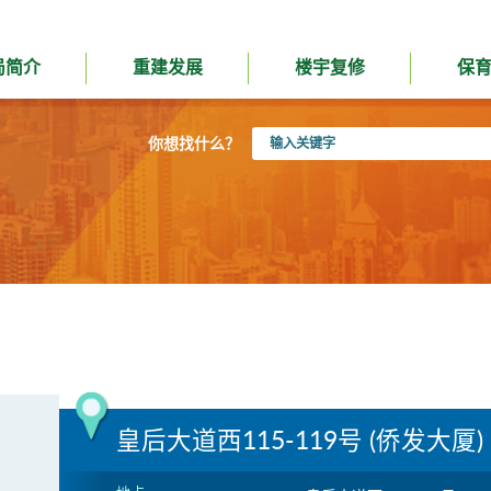
局简介
重建发展
楼宇复修
保
输
你想找什么？
入
关
键
字
皇后大道西115-119号 (侨发大厦)