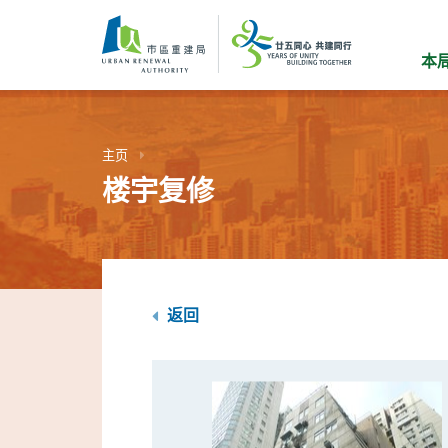
跳
到
主
本
要
内
容
主页
楼宇复修
返回