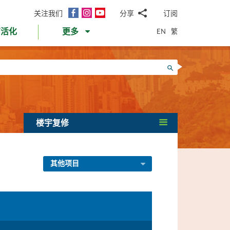
面
Instagram
YouTube
关注我们
分享
订阅
电
书
邮
EN
繁
育活化
更多
WhatsApp
微
面
信
Twitter
搜寻
书
LinkedIn
微
博
楼宇复修
其他项目