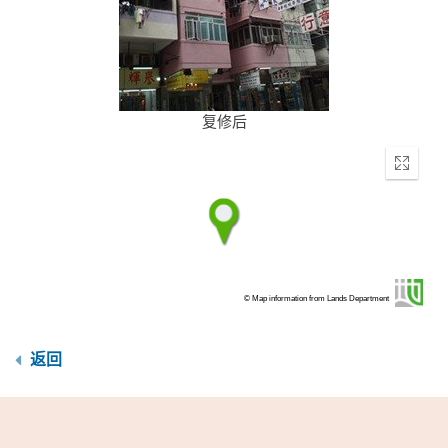
复修后
Enter
fullscr
© Map information from Lands Department
返回