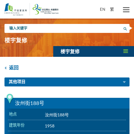
跳
到
EN
繁
主
要
输
内
搜寻
入
容
关
楼宇复修
键
字
楼宇复修
返回
其他项目
汝州街188号
地点
汝州街188号
建筑年份
1958