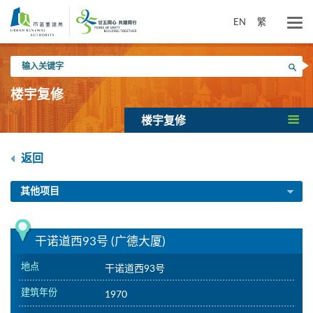
跳
到
EN
繁
主
要
输
内
搜寻
入
容
关
楼宇复修
键
字
楼宇复修
返回
其他项目
干诺道西93号 (广德大厦)
地点
干诺道西93号
建筑年份
1970