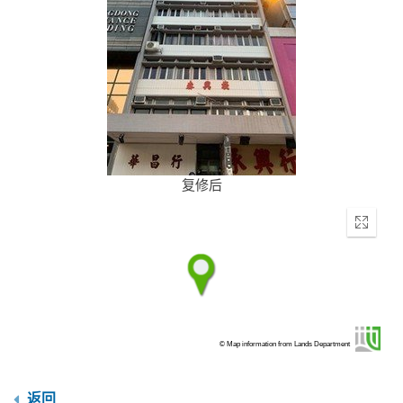
复修后
Enter
fullscr
© Map information from Lands Department
返回