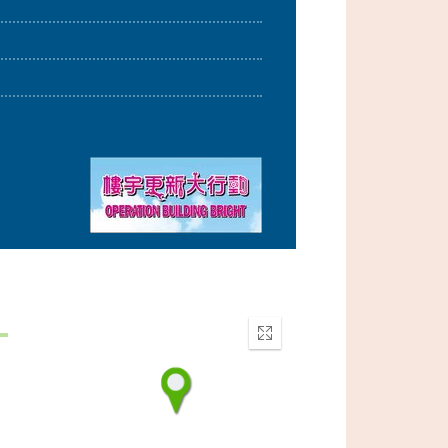
Enter
fullscreen