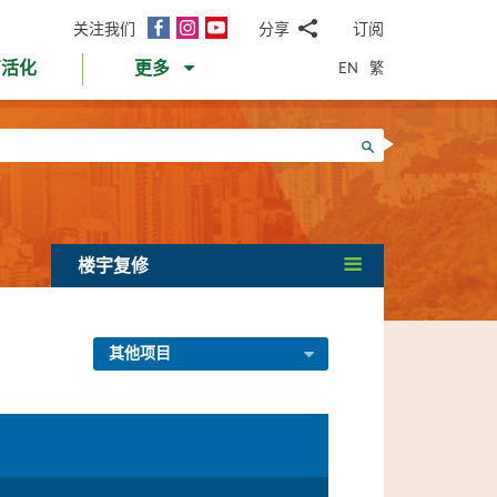
面
Instagram
YouTube
关注我们
分享
订阅
电
书
邮
EN
繁
育活化
更多
WhatsApp
微
面
信
Twitter
搜寻
书
LinkedIn
微
博
楼宇复修
其他项目