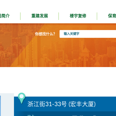
局简介
重建发展
楼宇复修
保
输
你想找什么？
入
关
键
字
浙江街31-33号 (宏丰大厦)