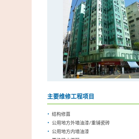
主要维修工程项目
结构修葺
公用地方外墙油漆/重铺瓷砖
公用地方内墙油漆