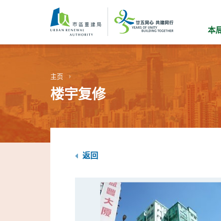
跳
到
主
本
要
内
容
主页
楼宇复修
返回