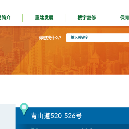
局简介
重建发展
楼宇复修
保
输
你想找什么？
入
关
键
字
青山道520-526号