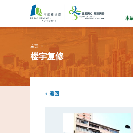
跳
到
主
本
要
内
容
主页
楼宇复修
返回