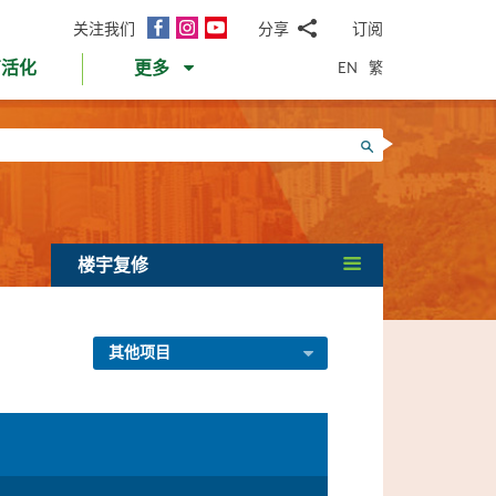
面
Instagram
YouTube
关注我们
分享
订阅
电
书
邮
EN
繁
育活化
更多
WhatsApp
微
面
信
Twitter
搜寻
书
LinkedIn
微
博
楼宇复修
其他项目