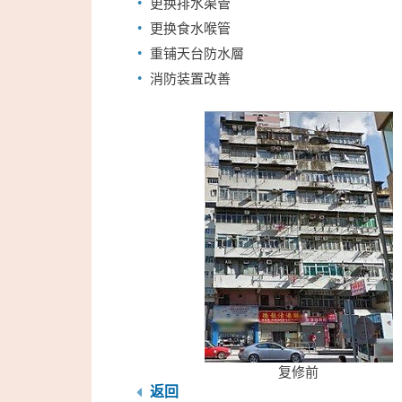
更换排水渠管
更换食水喉管
重铺天台防水層
消防装置改善
复修前
返回