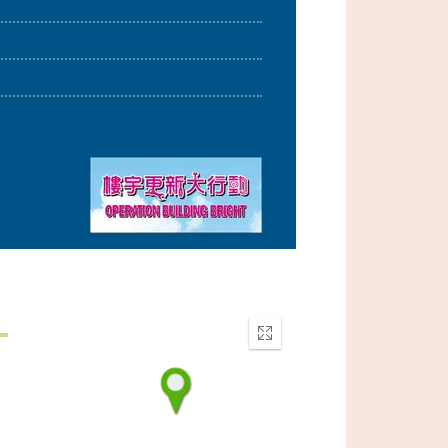
Enter
fullscreen