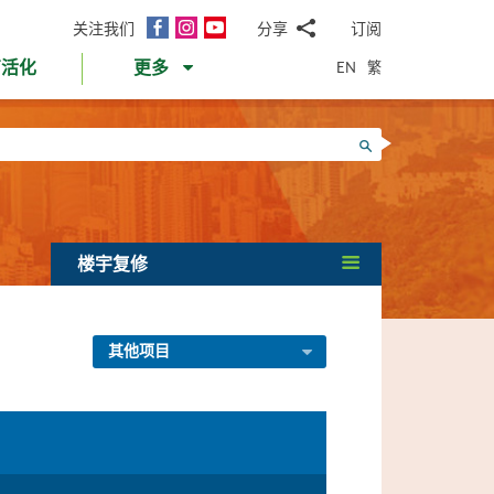
面
Instagram
YouTube
关注我们
分享
订阅
电
书
邮
EN
繁
育活化
更多
WhatsApp
微
面
信
Twitter
搜寻
书
LinkedIn
微
博
楼宇复修
其他项目