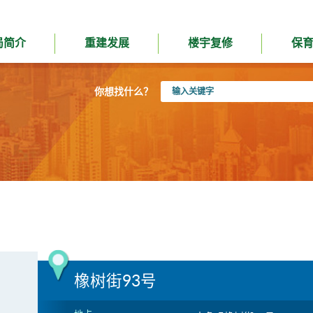
局简介
重建发展
楼宇复修
保
输
你想找什么？
入
关
键
字
橡树街93号