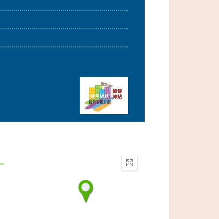
Enter
fullscreen