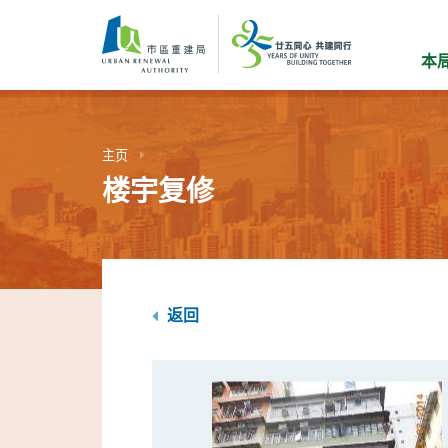
跳
到
主
本
要
内
容
主页
楼宇复修
返回